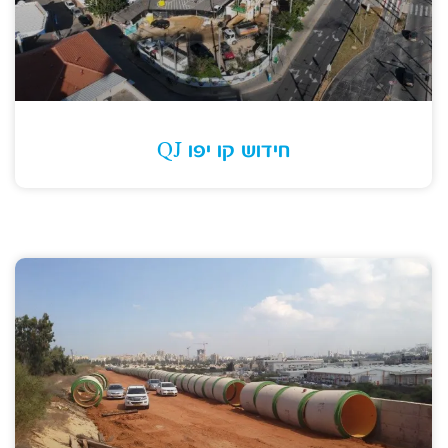
חידוש קו יפו QJ