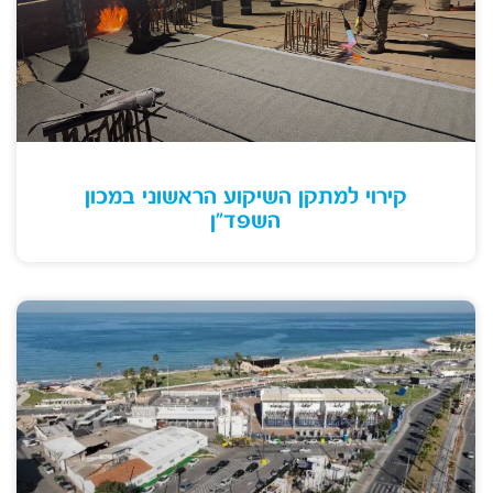
קירוי למתקן השיקוע הראשוני במכון
השפד"ן