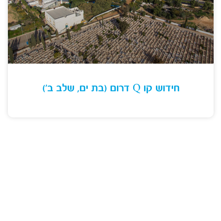
חידוש קו Q דרום (בת ים, שלב ב’)