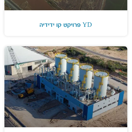
YD פרויקט קו ידידיה