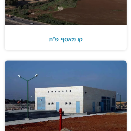
קו מאסף פ”ת