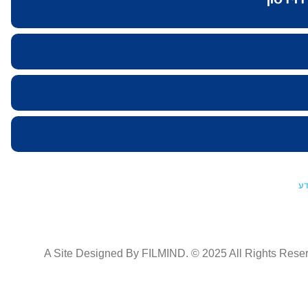
ע
A Site Designed By FILMIND. © 2025 All Rights Rese