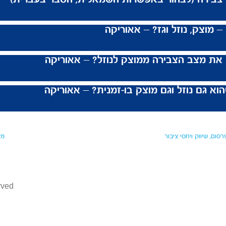
 מוצק, נוזל וגז? – אאוריקה
את מצב הצבירה ממוצק לנוזל? – אאוריקה
וא גם נוזל וגם מוצק בו-זמנית? – אאוריקה
רסום, שיווק ויחסי ציבור
מד
rved